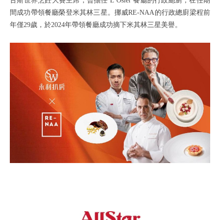
古斯世界烹飪大賽主席，曾擔任 L’Osier 餐廳的行政總廚，在任期
間成功帶領餐廳榮登米其林三星。挪威RE-NAA的行政總廚梁程前
年僅29歲，於2024年帶領餐廳成功摘下米其林三星美譽。