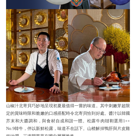
山椒汁北寄貝巧妙地呈現初夏最值得一嘗的味道。其中刺嫩芽超限
定的賞味時限和脆嫩的口感搭配時令北寄貝恰到好處。醬汁以韓國
芥末和大醬調和，與食材自成和諧一體。松露牛肉韃靼選用1++
No.9韓牛，伴以新鮮松露，味道不在話下。山楂解掉鴨肝與片皮雞