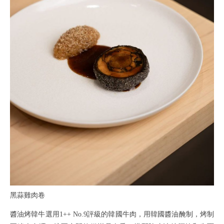
黑蒜雞肉卷
醬油烤韓牛選用1++ No.9評級的韓國牛肉，用韓國醬油醃制，烤制