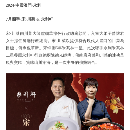
2024·中國澳門·永利
7月四手·宋·川菜 & 永利軒
宋·川菜由川菜大師盧朝華擔任行政總廚顧問，入室大弟子曾懷君
女士擔任餐廳行政總廚。宋·川菜以提供符合現代人胃口的川菜為
目標，傳承也革新。宋蟬聯6年米其林一星。此次聯手永利米其林
二星餐廳永利軒行政總廚陳德光師傅，傳統廣府菜和川菜的連袂呈
現與交匯，賞味山川湖海，是一次中餐的強勢結合。