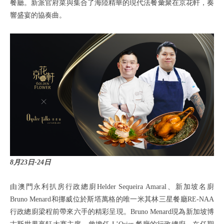
餐廳。新派官府菜與集合了海陸精華的現代法餐彙聚在京花軒，奏
響盛宴的協奏曲。
8月23日-24日
由澳門永利扒房行政總廚Helder Sequeira Amaral、新加坡名廚
Bruno Menard和挪威位於斯塔萬格的唯一米其林三星餐廳RE-NAA
行政總廚梁程前帶來六手的精彩呈現。Bruno Menard現為新加坡博