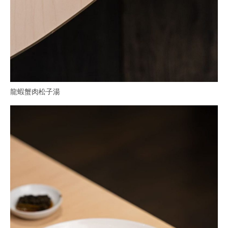
龍蝦蟹肉松子湯