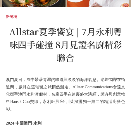
新聞稿
Allstar夏季饗宴 | 7月永利粵
味四手碰撞 8月見證名廚精彩
聯合
澳門夏日，風中帶著青翠的味道與淡淡的海洋氣息。彩燈閃爍在街
道間，歲月在這璀璨之城悄然溜走。Allstar Communications食達文
化攜手澳門永利渡假村，名廚四手在這裏盛大演繹，譚卉與創意韓
料Hansik Goo交織，永利軒與宋·川菜潑灑獨一無二的精湛廚藝色
彩。
2024·中國澳門·永利