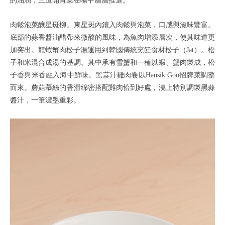
的油潤，三道開胃菜在嘴中層層推進。
肉鬆泡菜釀星斑柳。東星斑內鑲入肉鬆與泡菜，口感與滋味豐富。
底部的蒜香醬油醋帶來微酸的風味，為魚肉增添層次，使其味道更
加突出。龍蝦蟹肉松子湯運用到韓國傳統烹飪食材松子（Jat）。松
子和米混合成湯的基調。其中承有雪蟹和一種以蝦、蟹肉製成，松
子香與米香融入海中鮮味。黑蒜汁雞肉卷以Hansik Goo招牌菜調整
而來。蘑菇慕絲的香滑綿密搭配雞肉恰到好處，澆上特別調製黑蒜
醬汁，一筆濃墨重彩。