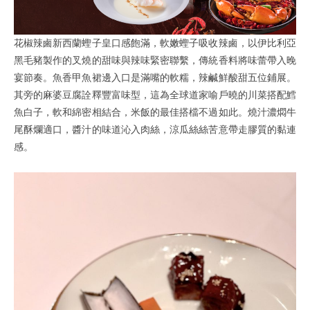
花椒辣鹵新西蘭蟶子皇口感飽滿，軟嫩蟶子吸收辣鹵，以伊比利亞
黑毛豬製作的叉燒的甜味與辣味緊密聯繫，傳統香料將味蕾帶入晚
宴節奏。魚香甲魚裙邊入口是滿嘴的軟糯，辣鹹鮮酸甜五位鋪展。
其旁的麻婆豆腐詮釋豐富味型，這為全球道家喻戶曉的川菜搭配鱈
魚白子，軟和綿密相結合，米飯的最佳搭檔不過如此。燒汁濃燜牛
尾酥爛適口，醬汁的味道沁入肉絲，涼瓜絲絲苦意帶走膠質的黏連
感。