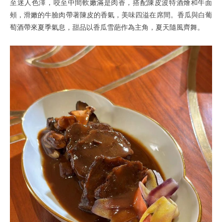
至迷人色澤，咬至中間軟嫩滿是肉香，搭配陳皮波特酒燴和牛面
頰，滑嫩的牛臉肉帶著陳皮的香氣，美味四溢在席間。香瓜與白葡
萄酒帶來夏季氣息，甜品以香瓜雪葩作為主角，夏天隨風齊舞。