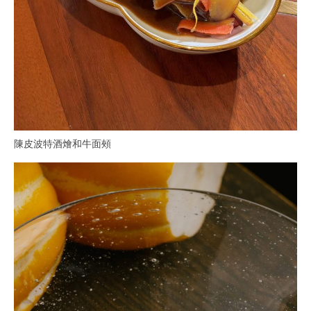
陳皮波特酒燴和牛面頰