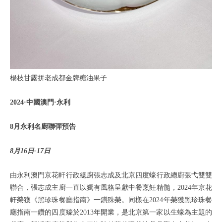
楊枝甘露拼老成都金牌糖油果子
2024·中國澳門·永利
8月永利名廚聯彈預告
8月16日-17日
由永利澳門京花軒行政總廚張志成及北京四度蠔行政總廚張弋雙雙
聯合，張志成主廚一直以獨有風格呈獻中餐烹飪精髓，2024年京花
軒榮獲《黑珍珠餐廳指南》一鑽殊榮。同樣在2024年榮獲黑珍珠餐
廳指南一鑽的四度蠔於2013年開業，是北京第一家以生蠔為主題的