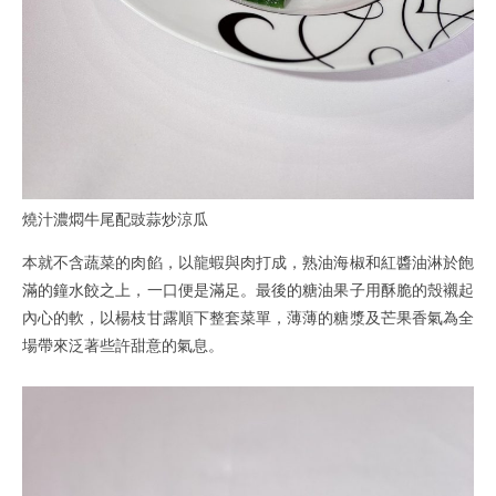
燒汁濃燜牛尾配豉蒜炒涼瓜
本就不含蔬菜的肉餡，以龍蝦與肉打成，熟油海椒和紅醬油淋於飽
滿的鐘水餃之上，一口便是滿足。最後的糖油果子用酥脆的殼襯起
內心的軟，以楊枝甘露順下整套菜單，薄薄的糖漿及芒果香氣為全
場帶來泛著些許甜意的氣息。