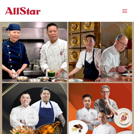
跳
Mai
至
Men
主
要
內
容