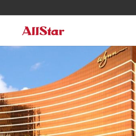
跳
至
主
要
內
容