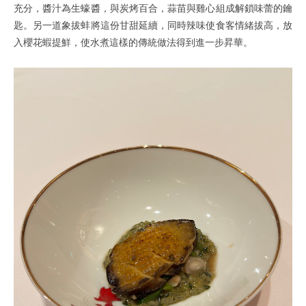
充分，醬汁為生蠔醬，與炭烤百合，蒜苗與雞心組成解鎖味蕾的鑰
匙。另一道象拔蚌將這份甘甜延續，同時辣味使食客情緒拔高，放
入櫻花蝦提鮮，使水煮這樣的傳統做法得到進一步昇華。