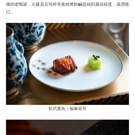
燉的老鴨湯，火腿及石筍幹等食材將鮮鹹提純到最佳程度，溫潤適
口。
杭式熏魚｜椒麻萵筍