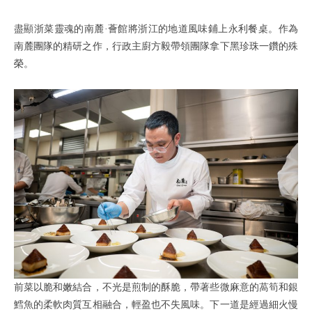
盡顯浙菜靈魂的南麓·薈館將浙江的地道風味鋪上永利餐桌。作為
南麓團隊的精研之作，行政主廚方毅帶領團隊拿下黑珍珠一鑽的殊
榮。
前菜以脆和嫩結合，不光是煎制的酥脆，帶著些微麻意的萵筍和銀
鱈魚的柔軟肉質互相融合，輕盈也不失風味。下一道是經過細火慢