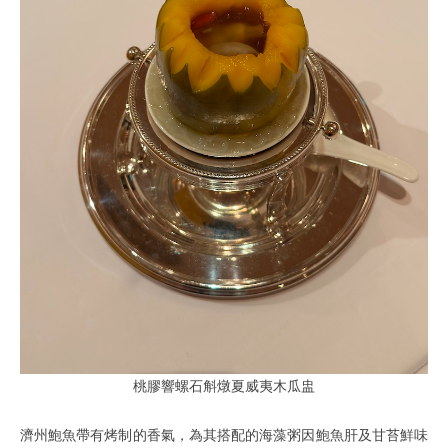
桃膠響螺石斛燉夏威夷木瓜盅
濟州鮑魚帶有烤制的香氣，為其搭配的海藻粥因鮑魚肝及甘苔鮮味