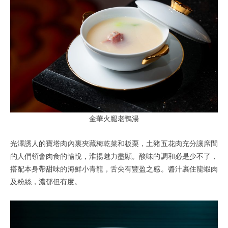
金華火腿老鴨湯
光澤誘人的寶塔肉內裏夾藏梅乾菜和板栗，土豬五花肉充分讓席間
的人們領會肉食的愉悅，淮揚魅力盡顯。酸味的調和必是少不了，
搭配本身帶甜味的海鮮小青龍，舌尖有豐盈之感。醬汁裹住龍蝦肉
及粉絲，濃郁但有度。