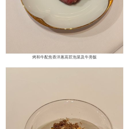
烤和牛配焦香洋蔥萵苣泡菜及牛蒡飯