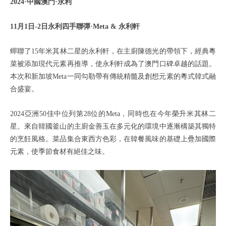
2024·中國澳門·永利
11月1日-2日永利四手聯彈·Meta & 永利軒
蟬聯了15年米其林二星的永利軒，在主廚陳德光的帶領下，經典粵
菜被添加現代元素再推導，使永利軒成為了澳門口碑卓越的話題。
本次和新加坡Meta一同勾勒帶有傳統精髓及創想元素的粵式韓式融
合盛宴。
2024亞洲50佳中位列第28位的Meta，同時也在今年榮升米其林二
星。來自韓國釜山的主廚金善玉在多元化的環境中逐漸構築其獨特
的烹飪風格。菜品集合東西方色彩，在韓餐風味的基礎上疊加國際
元素，使季節食材有絕佳之味。