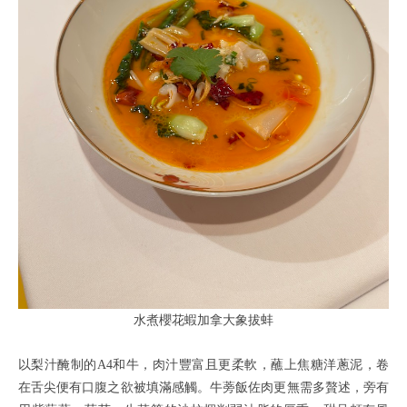
水煮櫻花蝦加拿大象拔蚌
以梨汁醃制的A4和牛，肉汁豐富且更柔軟，蘸上焦糖洋蔥泥，卷
在舌尖便有口腹之欲被填滿感觸。牛蒡飯佐肉更無需多贅述，旁有