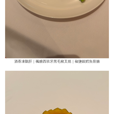
酒香凍鵝肝｜楓糖西班牙黑毛豬叉燒｜椒鹽銀鱈魚骨腩