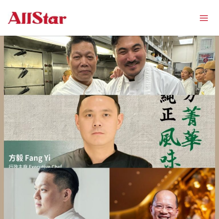
跳
Mai
至
Men
主
要
內
容