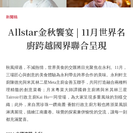
新聞稿
Allstar金秋饗宴 | 11月世界名
廚跨越國界聯合呈現
秋風掃過，不減熱情，世界美食的交匯將目光聚焦在永利。11月，
三場匠心與創意的美食體驗為永利帶去跨界合作的美味。永利軒主
廚陳德光與米其林二星Meta主廚金善玉聯手，共同打造融合兩種料
理精髓的創意菜肴；月末粵菜大師譚國鋒主廚將與米其林三星
Taïrroir行政主廚Kai Ho一同登場，為大家呈現多重風味的別樣交
織；此外，來自黑珍珠一鑽南麓·薈館行政主廚方毅也將浙菜風韻
淋漓展現，描繪江南畫卷。味覺的探索兼併愉悅的交流，讓每一刻
都充滿驚喜。