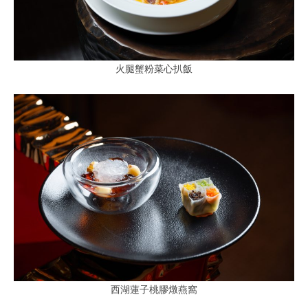
火腿蟹粉菜心扒飯
西湖蓮子桃膠燉燕窩