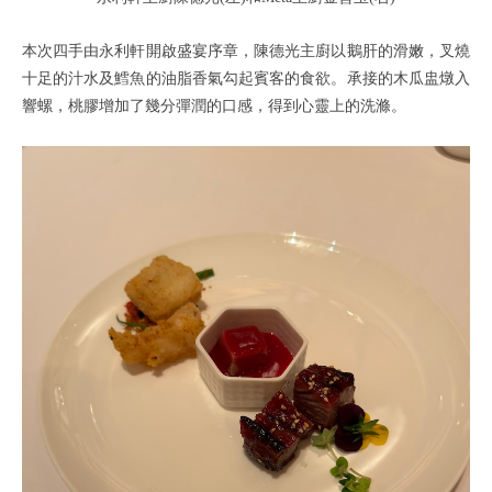
本次四手由永利軒開啟盛宴序章，陳德光主廚以鵝肝的滑嫩，叉燒
十足的汁水及鱈魚的油脂香氣勾起賓客的食欲。承接的木瓜盅燉入
響螺，桃膠增加了幾分彈潤的口感，得到心靈上的洗滌。