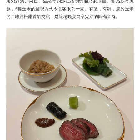
用紫蘇葉、菊苣、生菜等的沙拉捆削弱油脂的厚重。甜品頗有風
趣，6種玉米的呈現方式令食客眼前一亮。有脆，有滑，屬於玉米
的甜味與松露香氣交織，是這場晚宴篇章完結的圓滿音符。