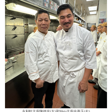
永利軒主廚陳德光(左)和Meta主廚金善玉(右)