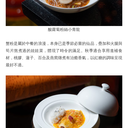
酸蘿蔔粉絲小青龍
蟹粉是屬於中餐的浪漫，本身已是季節必嘗的仙品，疊加和火腿與
筍片熬煮過的娃娃菜，體現了時令的滿足。秋季適合享用進補食
材，桃膠、蓮子、百合及燕窩燉煮有治癒香氣，以紅糖的調味呈現
最好不過。