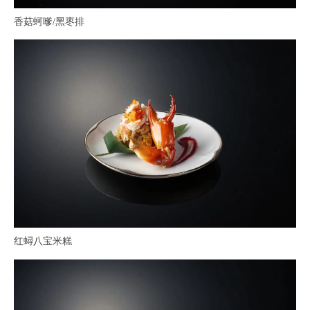
香菇蚵嗲/黑枣排
红蟳八宝米糕