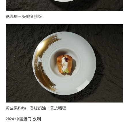
低温鲜三头鲍鱼捞饭
黄皮果Baba｜香缇奶油｜黄皮啫喱
2024·中国澳门·永利