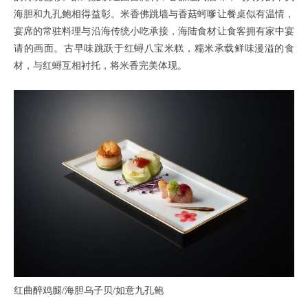
海胆和九孔鲍相得益彰。米香佛跳墙与香菇蚵嗲让餐桌似有温情，
宴席的常驻料理与沿海传统小吃承接，海陆食材让食客拥有家中宴
请的画面。古早味跳跃于红蟳八宝米糕，糯米承载鲜味漫溢的食
材，与红蟳互相衬托，将米香完美体现。
红曲醉鸡腿/海胆乌子贝/如意九孔鲍