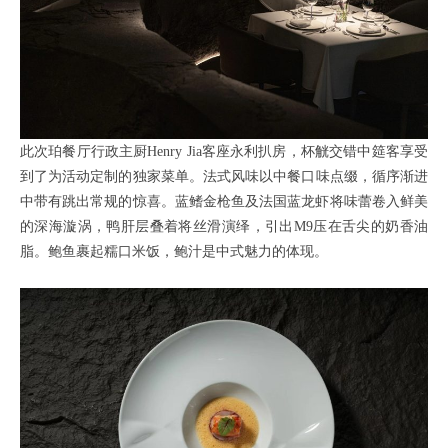
此次珀餐厅行政主厨Henry Jia客座永利扒房，杯觥交错中筵客享受
到了为活动定制的独家菜单。法式风味以中餐口味点缀，循序渐进
中带有跳出常规的惊喜。‍‍‍‍‍‍‍‍‍蓝鳍金枪鱼及法国蓝龙虾将味蕾卷入鲜美
的深海漩涡，鸭肝层叠着将丝滑演绎，引出M9压在舌尖的奶香油
脂。鲍鱼裹起糯口米饭，鲍汁是中式魅力的体现。