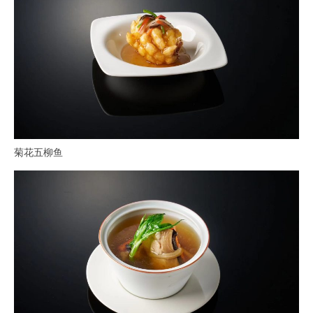
菊花五柳鱼