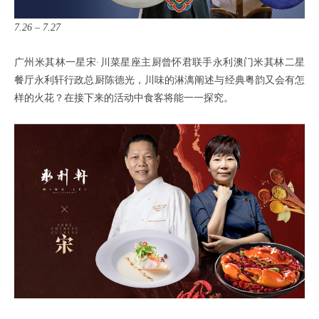
7.26 – 7.27
广州米其林一星宋·川菜星座主厨曾怀君联手永利澳门米其林二星
餐厅永利轩行政总厨陈德光，川味的淋漓阐述与经典粤韵又会有怎
样的火花？在接下来的活动中食客将能一一探究。