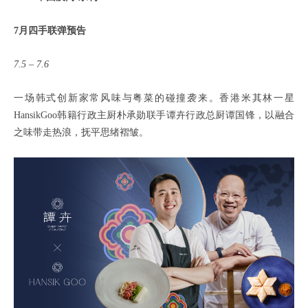
7月四手联弹预告
7.5 – 7.6
一场韩式创新家常风味与粤菜的碰撞袭来。香港米其林一星
HansikGoo韩籍行政主厨朴承勋联手谭卉行政总厨谭国锋，以融合
之味带走热浪，抚平思绪褶皱。