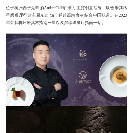
位于杭州西子湖畔的AmbréCiel珀·餐厅主打创意法餐，联合米其林
星级餐厅行政主厨Alan Yu，通过高端食材结合中国味道。在2023
年荣获杭州米其林指南一星以及黑珍珠餐厅指南一钻。