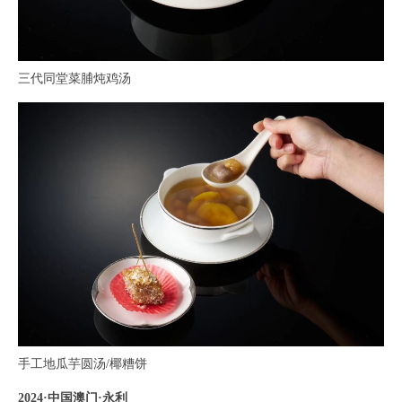
三代同堂菜脯炖鸡汤
手工地瓜芋圆汤/椰糟饼
2024·中国澳门·永利