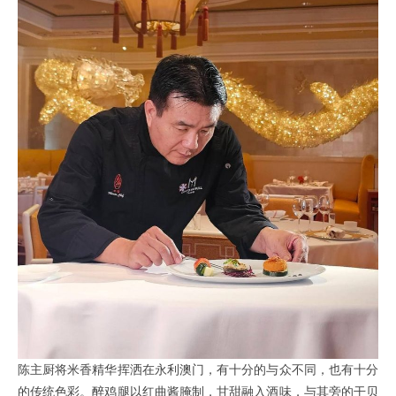
陈主厨将米香精华挥洒在永利澳门，有十分的与众不同，也有十分
的传统色彩。醉鸡腿以红曲酱腌制，甘甜融入酒味，与其旁的干贝