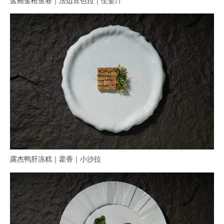
蓝鳍金枪鱼卷｜法边豆色拉｜生姜汁
露杰鸭肝冻糕｜藿香｜小沙拉