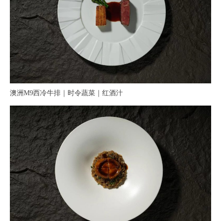
澳洲M9西冷牛排｜时令蔬菜｜红酒汁