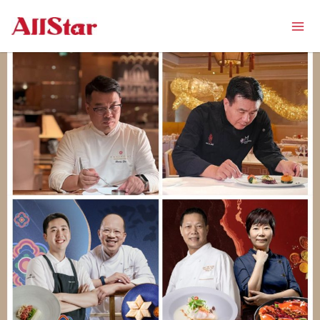
跳
Mai
至
Men
内
容