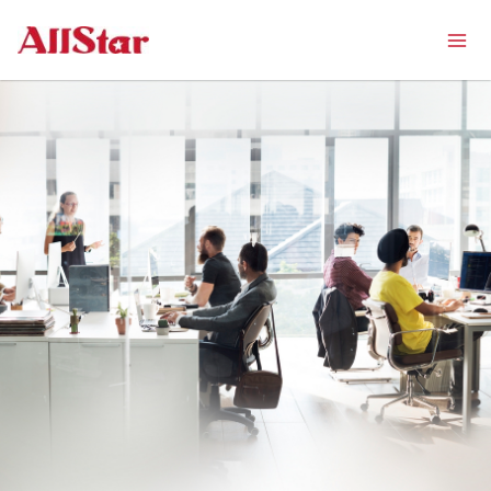
Mai
跳
至
Men
内
容