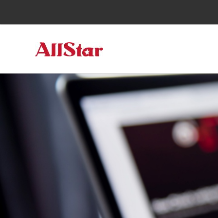
跳
至
内
容