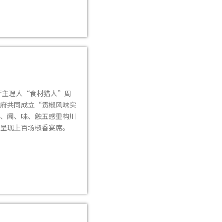
厅主理人“食材猎人”周
府共同成立“贡椒风味实
、闻、味、触五感重构川
呈现上百场椒香宴席。