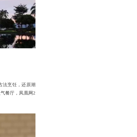
“古法烹饪，还原潮
人气餐厅，凤凰网2