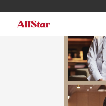
跳
至
主
要
內
容