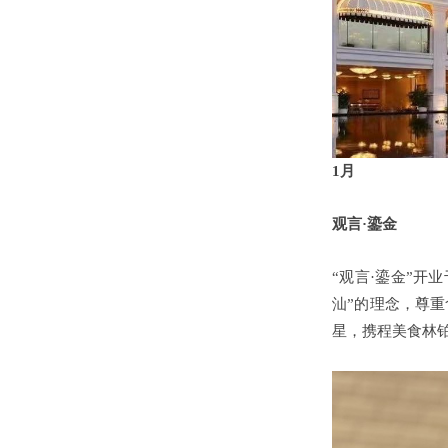
1月
观言·鎏金
“观言·鎏金”开
汕”的理念，尊重
星，携程美食林铂