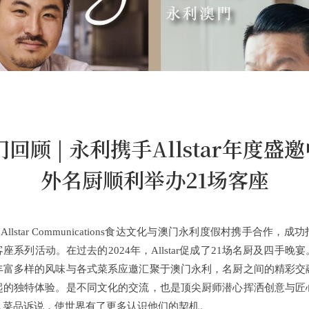
门回顾 | 永利携手Allstar年度
外名厨顺利举办21场客座
Allstar Communications食达文化与澳门永利度假村携手合作
座系列活动。在过去的2024年，Allstar促成了21场名厨及四手晚
丰富多样的风味与各式菜系应邀汇聚于澳门永利，名厨之间的精彩交
起的独特体验。是不同文化的交流，也是顶尖厨师潜心挥洒创意与匠
入菜品诉说，使世界有了更多认识他们的契机。