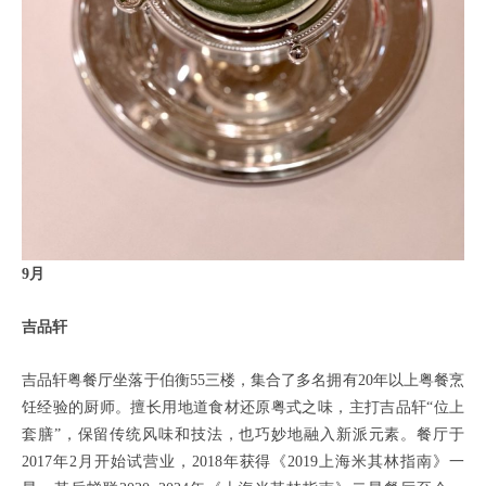
9月
吉品轩
吉品轩粤餐厅坐落于伯衡55三楼，集合了多名拥有20年以上粤餐烹
饪经验的厨师。擅⻓⽤地道食材还原粤式之味，主打吉品轩“位上
套膳”，保留传统风味和技法，也巧妙地融入新派元素。餐厅于
2017年2月开始试营业，2018年获得《2019上海米其林指南》一