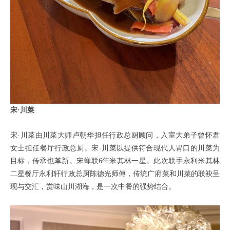
宋·川菜
宋·川菜由川菜大师卢朝华担任行政总厨顾问，入室大弟子曾怀君
女士担任餐厅行政总厨。宋·川菜以提供符合现代人胃口的川菜为
目标，传承也革新。宋蝉联6年米其林一星。此次联手永利米其林
二星餐厅永利轩行政总厨陈德光师傅，传统广府菜和川菜的联袂呈
现与交汇，赏味山川湖海，是一次中餐的强势结合。