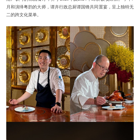
月和演绎粤韵的大师，谭卉行政总厨谭国锋共同置宴，呈上独特无
二的跨文化菜单。