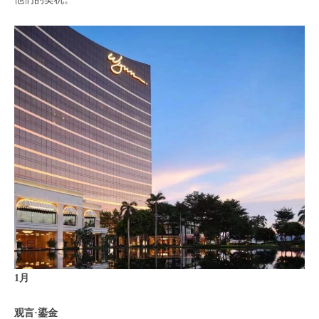
1月
观言·鎏金