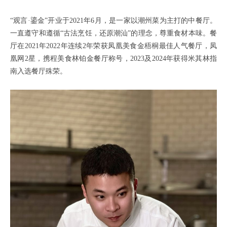
“观言·鎏金”开业于2021年6月，是一家以潮州菜为主打的中餐厅。
一直遵守和遵循“古法烹饪，还原潮汕”的理念，尊重食材本味。餐
厅在2021年2022年连续2年荣获凤凰美食金梧桐最佳人气餐厅，凤
凰网2星，携程美食林铂金餐厅称号，2023及2024年获得米其林指
南入选餐厅殊荣。