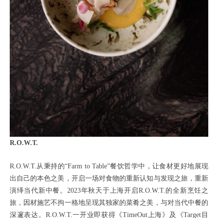
R.O.W.T.
R.O.W.T.从秉持的“Farm to Table”餐饮哲学中，让食材更好地展现
出自己的本色之美，开启一场对食物的重新认知与发现之旅，重新
演绎当代新中餐。2023年秋天于上海开启R.O.W.T.的全新烹饪之
旅，因材施艺不拘一格地呈现其独家的菜肴之美，与对当代中餐的
深邃表达。R.O.W.T.一开业即获得《TimeOut上海》及《Target目