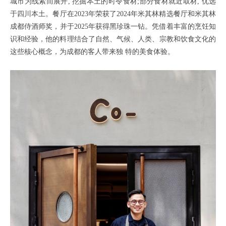
城市为线索而展开, 挖掘本土的时令⻝材;部分⻝材就近取材, 优选
于四川本土。餐厅在2023年荣获了2024年米其林精选餐厅和米其林
成都侍酒师奖，并于2025年获得黑珍珠一钻。凭借着丰富的烹饪知
识和经验，他的料理结合了自然、气候、人类、宗教和饮⻝文化的
这些核心概念，为成都的客人带来独 特的美⻝体验。