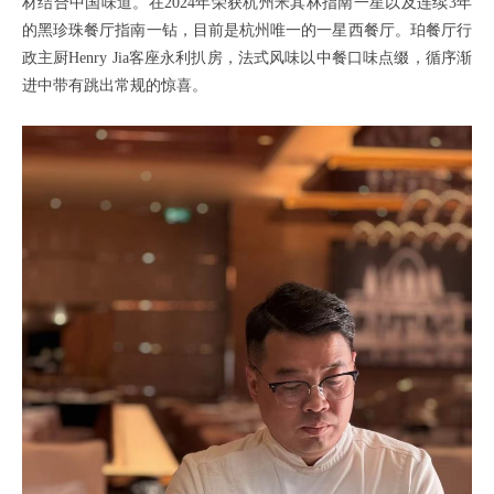
材结合中国味道。在2024年荣获杭州米其林指南一星以及连续3年
的黑珍珠餐厅指南一钻，目前是杭州唯一的一星西餐厅。珀餐厅行
政主厨Henry Jia客座永利扒房，法式风味以中餐口味点缀，循序渐
进中带有跳出常规的惊喜。‍‍‍‍‍‍‍‍‍