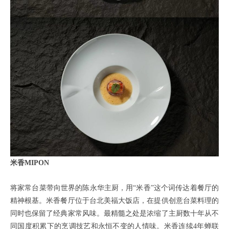
米香MIPON
将家常台菜带向世界的陈永华主厨，用“米香”这个词传达着餐厅的
精神根基。米香餐厅位于台北美福大饭店，在提供创意台菜料理的
同时也保留了经典家常风味。最精髓之处是浓缩了主厨数十年从不
同国度积累下的烹调技艺和永恒不变的人情味。米香连续4年蝉联