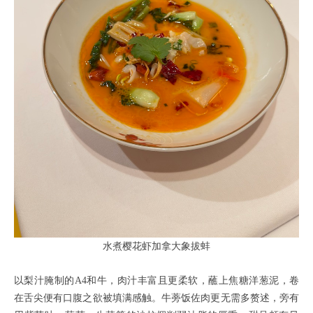
水煮樱花虾加拿大象拔蚌
以梨汁腌制的A4和牛，肉汁丰富且更柔软，蘸上焦糖洋葱泥，卷
在舌尖便有口腹之欲被填满感触。牛蒡饭佐肉更无需多赘述，旁有