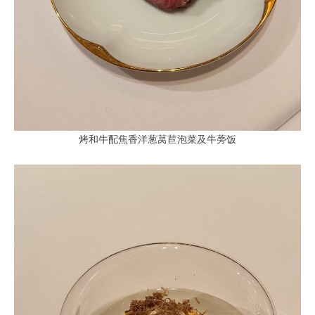
烤和牛配焦香洋葱莴苣泡菜及牛蒡饭