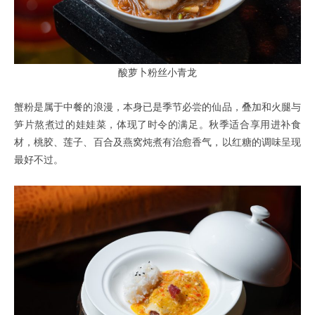
酸萝卜粉丝小青龙
蟹粉是属于中餐的浪漫，本身已是季节必尝的仙品，叠加和火腿与
笋片熬煮过的娃娃菜，体现了时令的满足。秋季适合享用进补食
材，桃胶、莲子、百合及燕窝炖煮有治愈香气，以红糖的调味呈现
最好不过。