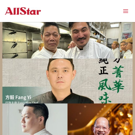
跳
Mai
至
Men
内
容