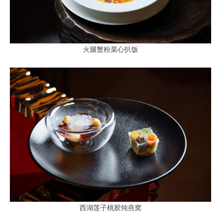
火腿蟹粉菜心扒饭
西湖莲子桃胶炖燕窝