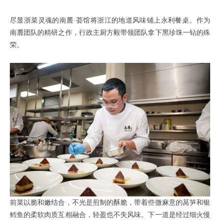
尽显浙菜灵魂的南麓·荟馆将浙江的地道风味铺上永利餐桌。作为
南麓团队的精研之作，行政主厨方毅带领团队拿下黑珍珠一钻的殊
荣。
前菜以脆和嫩结合，不光是煎制的酥脆，带着些微麻意的莴笋和银
鳕鱼的柔软肉质互相融合，轻盈也不失风味。下一道是经过细火慢