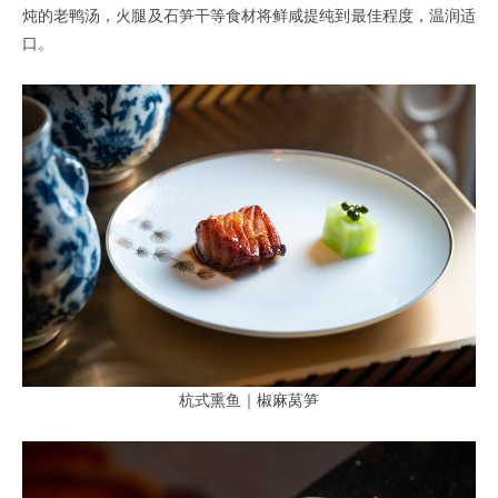
炖的老鸭汤，火腿及石笋干等食材将鲜咸提纯到最佳程度，温润适
口。
杭式熏鱼｜椒麻莴笋