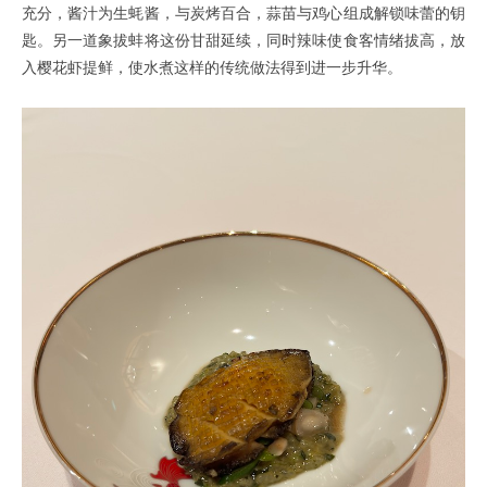
充分，酱汁为生蚝酱，与炭烤百合，蒜苗与鸡心组成解锁味蕾的钥
匙。另一道象拔蚌将这份甘甜延续，同时辣味使食客情绪拔高，放
入樱花虾提鲜，使水煮这样的传统做法得到进一步升华。