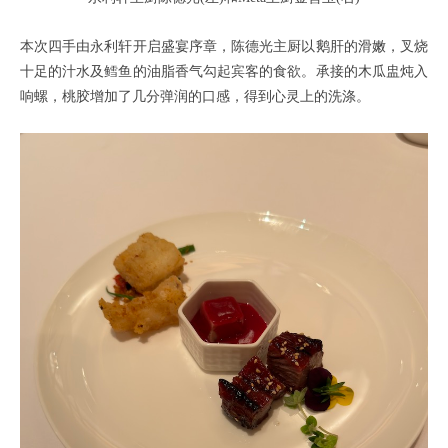
本次四手由永利轩开启盛宴序章，陈德光主厨以鹅肝的滑嫩，叉烧
十足的汁水及鳕鱼的油脂香气勾起宾客的食欲。承接的木瓜盅炖入
响螺，桃胶增加了几分弹润的口感，得到心灵上的洗涤。