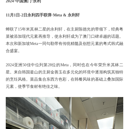
2024·中国澳门·永利
11月
1日-2日
永利四手联弹·Meta & 永利轩
蝉联了15年米其林二星的永利轩，在主厨陈德光的带领下，经典粤
菜被添加现代元素再推导，使永利轩成为了澳门口碑卓越的话题。
本次和新加坡Meta一同勾勒带有传统精髓及创想元素的粤式韩式融
合盛宴。
2024亚洲50佳中位列第28位的Meta，同时也在今年荣升米其林二
星。来自韩国釜山的主厨金善玉在多元化的环境中逐渐构筑其独特
的烹饪风格。菜品集合东西方色彩，在韩餐风味的基础上叠加国际
元素，使季节食材有绝佳之味。