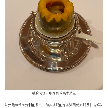
桃胶响螺石斛炖夏威夷木瓜盅
济州鲍鱼带有烤制的香气，为其搭配的海藻粥因鲍鱼肝及甘苔鲜味