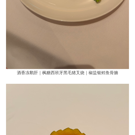
酒香冻鹅肝｜枫糖西班牙黑毛猪叉烧｜椒盐银鳕鱼骨腩