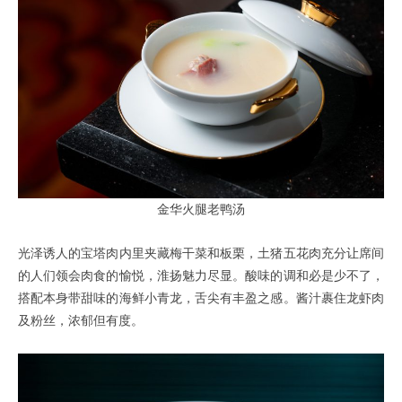
金华火腿老鸭汤
光泽诱人的宝塔肉内里夹藏梅干菜和板栗，土猪五花肉充分让席间
的人们领会肉食的愉悦，淮扬魅力尽显。酸味的调和必是少不了，
搭配本身带甜味的海鲜小青龙，舌尖有丰盈之感。酱汁裹住龙虾肉
及粉丝，浓郁但有度。