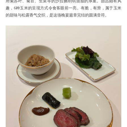
用紫苏叶、菊苣、生菜等的沙拉捆削弱油脂的厚重。甜品颇有风
趣，6种玉米的呈现方式令食客眼前一亮。有脆，有滑，属于玉米
的甜味与松露香气交织，是这场晚宴篇章完结的圆满音符。