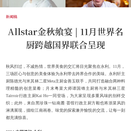
新闻稿
Allstar金秋飨宴 | 11月世界名
厨跨越国界联合呈现
秋风扫过，不减热情，世界美食的交汇将目光聚焦在永利。11月，
三场匠心与创意的美食体验为永利带去跨界合作的美味。永利轩主
厨陈德光与米其林二星Meta主厨金善玉联手，共同打造融合两种料
理精髓的创意菜肴；月末粤菜大师谭国锋主厨将与米其林三星
Taïrroir行政主厨Kai Ho一同登场，为大家呈现多重风味的别样交
织；此外，来自黑珍珠一钻南麓·荟馆行政主厨方毅也将浙菜风韵
淋漓展现，描绘江南画卷。味觉的探索兼并愉悦的交流，让每一刻
都充满惊喜。