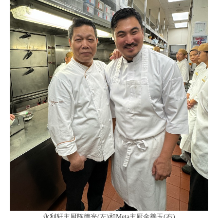
永利轩主厨陈德光(左)和Meta主厨金善玉(右)