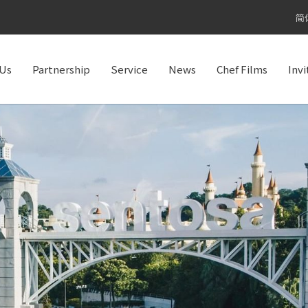
简
 Us
Partnership
Service
News
Chef Films
Inv