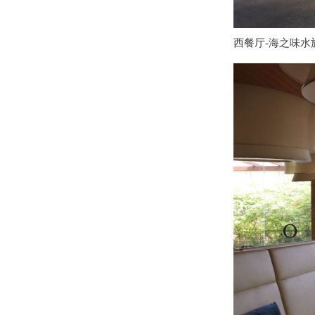
西餐厅-海之味水族餐