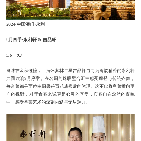
2024·中国澳门·永利
9月四手·永利轩 & 吉品轩
9.6 – 9.7
粤味在金秋碰撞，上海米其林二星吉品轩与同为粤韵精粹的永利轩
共同吹响9月序章。在名厨的珠联璧合汇中感受摩登与传统齐舞，
每道菜都是两位主厨采得百花成蜜后的体现。这不仅将粤菜推向更
广的视野，对于食客来说更是心灵的享受，宾客们在悠然的夜晚
中，感受粤菜艺术的深刻内涵与无尽魅力。