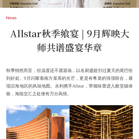
News
Allstar秋季飨宴 | 9月辉映大
师共谱盛宴华章
秋季悄然而至，但温度还不愿退场，以名厨盛筵扫过夏天的尾巴恰
到好处。9月闪耀着南方菜系的光芒，更是有粤菜的强强联合，展
现沿海地区的风味地图。永利携手Allstar，带领味蕾进入殿堂级体
验，海陆交汇之处便有万分风情。